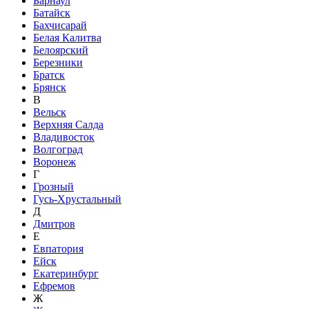
Барнаул
Батайск
Бахчисарай
Белая Калитва
Белоярский
Березники
Братск
Брянск
В
Вельск
Верхняя Салда
Владивосток
Волгоград
Воронеж
Г
Грозный
Гусь-Хрустальный
Д
Дмитров
Е
Евпатория
Ейск
Екатеринбург
Ефремов
Ж