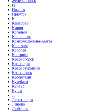
Железногорск
И
Ижевск
Иркутск
К
Кемерово
Киров
Когалым
Колпашево
Комсомольск-на-Амуре
Конаково
Королев
Кострома
Красногорск
Краснодар
Краснотурьинск
Красноярск
Кропоткин
Кулебаки
Кунгур
Курск
Л
Лесозаводск
Липецк
Люберцы