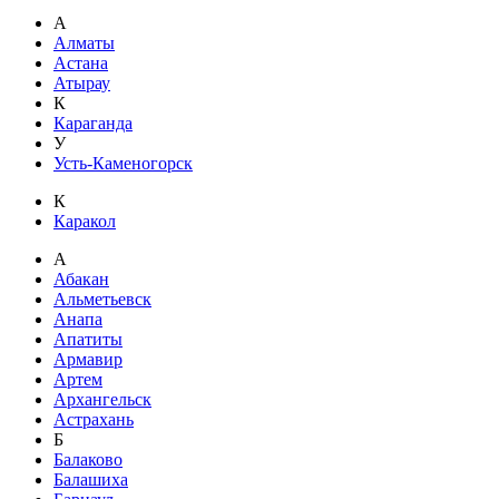
А
Алматы
Астана
Атырау
К
Караганда
У
Усть-Каменогорск
К
Каракол
А
Абакан
Альметьевск
Анапа
Апатиты
Армавир
Артем
Архангельск
Астрахань
Б
Балаково
Балашиха