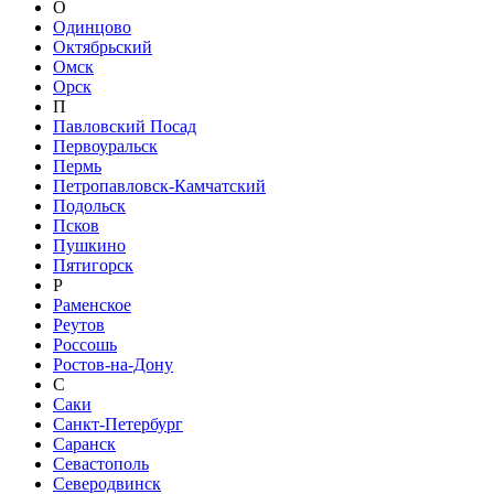
О
Одинцово
Октябрьский
Омск
Орск
П
Павловский Посад
Первоуральск
Пермь
Петропавловск-Камчатский
Подольск
Псков
Пушкино
Пятигорск
Р
Раменское
Реутов
Россошь
Ростов-на-Дону
С
Саки
Санкт-Петербург
Саранск
Севастополь
Северодвинск