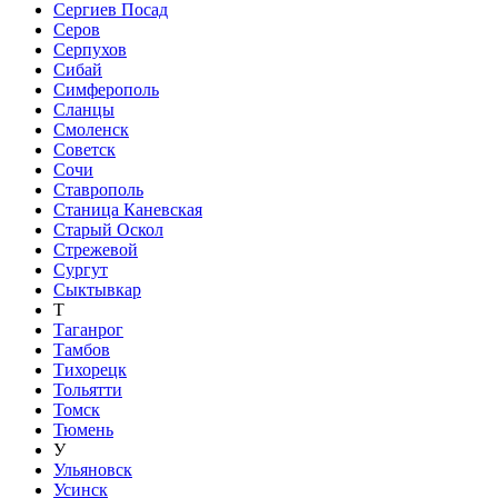
Сергиев Посад
Серов
Серпухов
Сибай
Симферополь
Сланцы
Смоленск
Советск
Сочи
Ставрополь
Станица Каневская
Старый Оскол
Стрежевой
Сургут
Сыктывкар
Т
Таганрог
Тамбов
Тихорецк
Тольятти
Томск
Тюмень
У
Ульяновск
Усинск