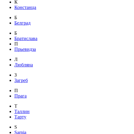
К
Констанца
Б
Белград
Б
Братислава
П
Прьевидза
Л
Любляна
З
Загреб
П
Прага
Т
Таллин
Тарту
S
Sarnia