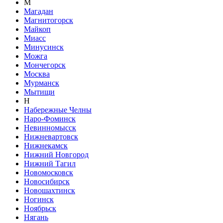
М
Магадан
Магнитогорск
Майкоп
Миасс
Минусинск
Можга
Мончегорск
Москва
Мурманск
Мытищи
Н
Набережные Челны
Наро-Фоминск
Невинномысск
Нижневартовск
Нижнекамск
Нижний Новгород
Нижний Тагил
Новомосковск
Новосибирск
Новошахтинск
Ногинск
Ноябрьск
Нягань