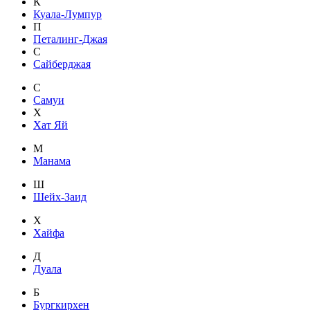
К
Куала-Лумпур
П
Петалинг-Джая
С
Сайберджая
С
Самуи
Х
Хат Яй
М
Манама
Ш
Шейх-Заид
Х
Хайфа
Д
Дуала
Б
Бургкирхен