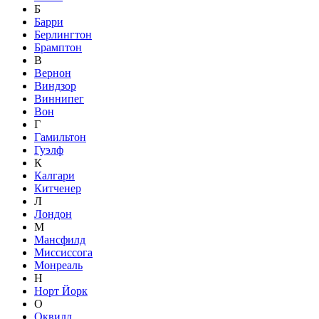
Б
Барри
Берлингтон
Брамптон
В
Вернон
Виндзор
Виннипег
Вон
Г
Гамильтон
Гуэлф
К
Калгари
Китченер
Л
Лондон
М
Мансфилд
Миссиссога
Монреаль
Н
Норт Йорк
О
Оквилл