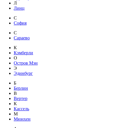
Л
Линц
С
София
С
Сараево
К
Кэмберли
О
Остров Мэн
Э
Эдинбург
Б
Берлин
В
Вертер
К
Кассель
М
Мюнхен