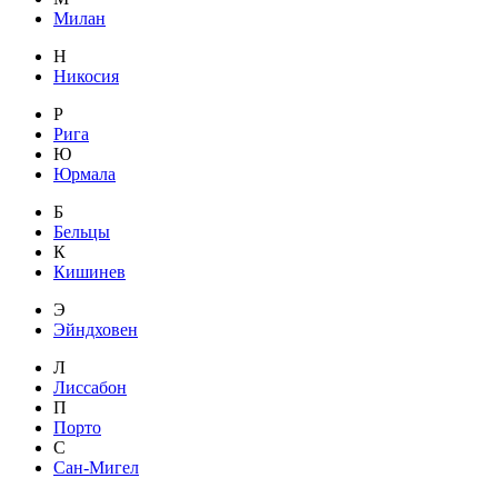
Милан
Н
Никосия
Р
Рига
Ю
Юрмала
Б
Бельцы
К
Кишинев
Э
Эйндховен
Л
Лиссабон
П
Порто
С
Сан-Мигел