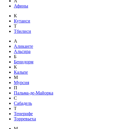
А
Афины
К
Кутаиси
Т
Тбилиси
А
Аликанте
Альсира
Б
Бенидорм
К
Кальпе
М
Мурсия
П
Пальма-де-Майорка
С
Сабадель
Т
Тенерифе
Торревьеха
М