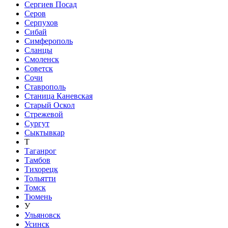
Сергиев Посад
Серов
Серпухов
Сибай
Симферополь
Сланцы
Смоленск
Советск
Сочи
Ставрополь
Станица Каневская
Старый Оскол
Стрежевой
Сургут
Сыктывкар
Т
Таганрог
Тамбов
Тихорецк
Тольятти
Томск
Тюмень
У
Ульяновск
Усинск