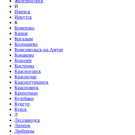
Железногорск
И
Ижевск
Иркутск
К
Кемерово
Киров
Когалым
Колпашево
Комсомольск-на-Амуре
Конаково
Королев
Кострома
Красногорск
Краснодар
Краснотурьинск
Красноярск
Кропоткин
Кулебаки
Кунгур
Курск
Л
Лесозаводск
Липецк
Люберцы