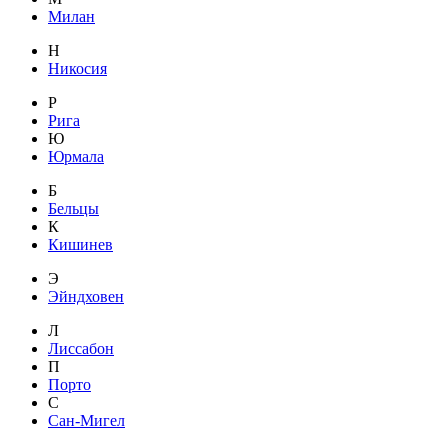
Милан
Н
Никосия
Р
Рига
Ю
Юрмала
Б
Бельцы
К
Кишинев
Э
Эйндховен
Л
Лиссабон
П
Порто
С
Сан-Мигел