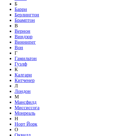
Б
Барри
Берлингтон
Брамптон
В
Вернон
Виндзор
Виннипег
Вон
Г
Гамильтон
Гуэлф
К
Калгари
Китченер
Л
Лондон
М
Мансфилд
Миссиссога
Монреаль
Н
Норт Йорк
О
Оквилл