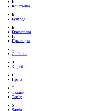
К
Констанца
Б
Белград
Б
Братислава
П
Прьевидза
Л
Любляна
З
Загреб
П
Прага
Т
Таллин
Тарту
S
Sarnia