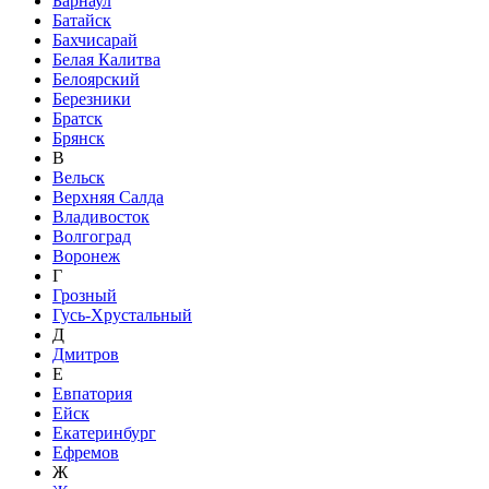
Барнаул
Батайск
Бахчисарай
Белая Калитва
Белоярский
Березники
Братск
Брянск
В
Вельск
Верхняя Салда
Владивосток
Волгоград
Воронеж
Г
Грозный
Гусь-Хрустальный
Д
Дмитров
Е
Евпатория
Ейск
Екатеринбург
Ефремов
Ж