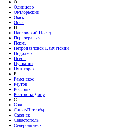
О
Одинцово
Октябрьский
Омск
Орск
П
Павловский Посад
Первоуральск
Пермь
Петропавловск-Камчатский
Подольск
Псков
Пушкино
Пятигорск
Р
Раменское
Реутов
Россошь
Ростов-на-Дону
С
Саки
Санкт-Петербург
Саранск
Севастополь
Северодвинск