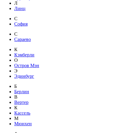
Л
Линц
С
София
С
Сараево
К
Кэмберли
О
Остров Мэн
Э
Эдинбург
Б
Берлин
В
Вертер
К
Кассель
М
Мюнхен