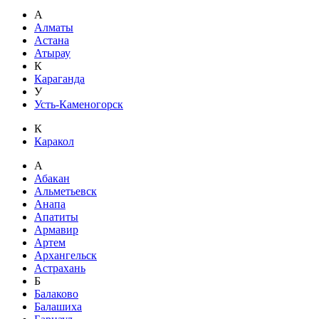
А
Алматы
Астана
Атырау
К
Караганда
У
Усть-Каменогорск
К
Каракол
А
Абакан
Альметьевск
Анапа
Апатиты
Армавир
Артем
Архангельск
Астрахань
Б
Балаково
Балашиха