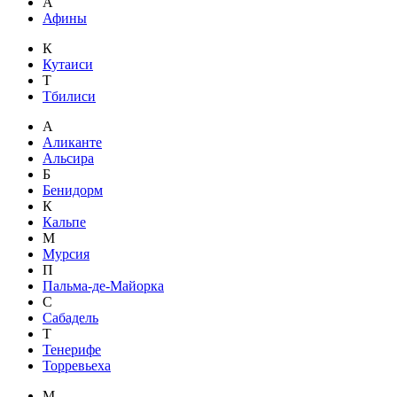
А
Афины
К
Кутаиси
Т
Тбилиси
А
Аликанте
Альсира
Б
Бенидорм
К
Кальпе
М
Мурсия
П
Пальма-де-Майорка
С
Сабадель
Т
Тенерифе
Торревьеха
М