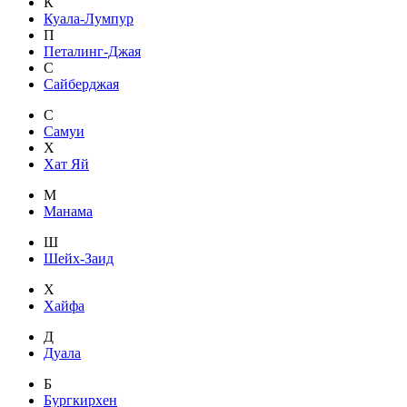
К
Куала-Лумпур
П
Петалинг-Джая
С
Сайберджая
С
Самуи
Х
Хат Яй
М
Манама
Ш
Шейх-Заид
Х
Хайфа
Д
Дуала
Б
Бургкирхен