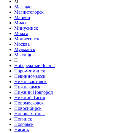
М
Магадан
Магнитогорск
Майкоп
Миасс
Минусинск
Можга
Мончегорск
Москва
Мурманск
Мытищи
Н
Набережные Челны
Наро-Фоминск
Невинномысск
Нижневартовск
Нижнекамск
Нижний Новгород
Нижний Тагил
Новомосковск
Новосибирск
Новошахтинск
Ногинск
Ноябрьск
Нягань