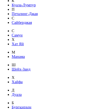
К
Куала-Лумпур
П
Петалинг-Джая
С
Сайберджая
С
Самуи
Х
Хат Яй
М
Манама
Ш
Шейх-Заид
Х
Хайфа
Д
Дуала
Б
Бургкирхен