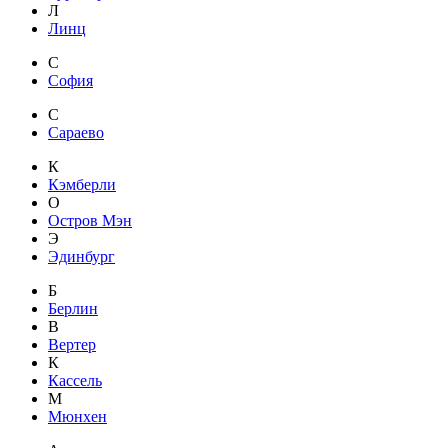
Л
Линц
С
София
С
Сараево
К
Кэмберли
О
Остров Мэн
Э
Эдинбург
Б
Берлин
В
Вертер
К
Кассель
М
Мюнхен