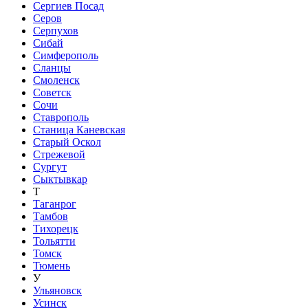
Сергиев Посад
Серов
Серпухов
Сибай
Симферополь
Сланцы
Смоленск
Советск
Сочи
Ставрополь
Станица Каневская
Старый Оскол
Стрежевой
Сургут
Сыктывкар
Т
Таганрог
Тамбов
Тихорецк
Тольятти
Томск
Тюмень
У
Ульяновск
Усинск