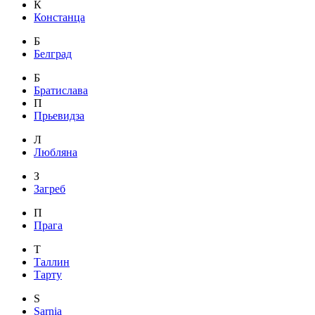
К
Констанца
Б
Белград
Б
Братислава
П
Прьевидза
Л
Любляна
З
Загреб
П
Прага
Т
Таллин
Тарту
S
Sarnia