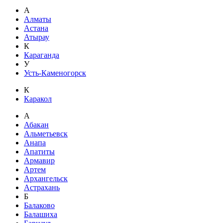
А
Алматы
Астана
Атырау
К
Караганда
У
Усть-Каменогорск
К
Каракол
А
Абакан
Альметьевск
Анапа
Апатиты
Армавир
Артем
Архангельск
Астрахань
Б
Балаково
Балашиха