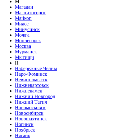
М
Магадан
Магнитогорск
Майкоп
Миасс
Минусинск
Можга
Мончегорск
Москва
Мурманск
Мытищи
Н
Набережные Челны
Наро-Фоминск
Невинномысск
Нижневартовск
Нижнекамск
Нижний Новгород
Нижний Тагил
Новомосковск
Новосибирск
Новошахтинск
Ногинск
Ноябрьск
Нягань