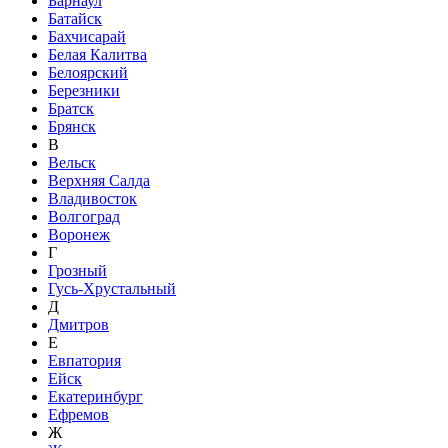
Барнаул
Батайск
Бахчисарай
Белая Калитва
Белоярский
Березники
Братск
Брянск
В
Вельск
Верхняя Салда
Владивосток
Волгоград
Воронеж
Г
Грозный
Гусь-Хрустальный
Д
Дмитров
Е
Евпатория
Ейск
Екатеринбург
Ефремов
Ж