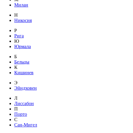
Милан
Н
Никосия
Р
Рига
Ю
Юрмала
Б
Бельцы
К
Кишинев
Э
Эйндховен
Л
Лиссабон
П
Порто
С
Сан-Мигел