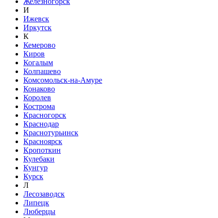
Железногорск
И
Ижевск
Иркутск
К
Кемерово
Киров
Когалым
Колпашево
Комсомольск-на-Амуре
Конаково
Королев
Кострома
Красногорск
Краснодар
Краснотурьинск
Красноярск
Кропоткин
Кулебаки
Кунгур
Курск
Л
Лесозаводск
Липецк
Люберцы