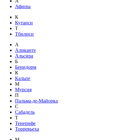
А
Афины
К
Кутаиси
Т
Тбилиси
А
Аликанте
Альсира
Б
Бенидорм
К
Кальпе
М
Мурсия
П
Пальма-де-Майорка
С
Сабадель
Т
Тенерифе
Торревьеха
М