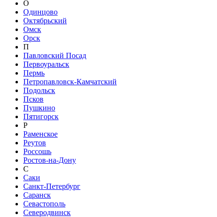
О
Одинцово
Октябрьский
Омск
Орск
П
Павловский Посад
Первоуральск
Пермь
Петропавловск-Камчатский
Подольск
Псков
Пушкино
Пятигорск
Р
Раменское
Реутов
Россошь
Ростов-на-Дону
С
Саки
Санкт-Петербург
Саранск
Севастополь
Северодвинск