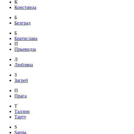
К
Констанца
Б
Белград
Б
Братислава
П
Прьевидза
Л
Любляна
З
Загреб
П
Прага
Т
Таллин
Тарту
S
Sarnia