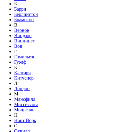
Б
Барри
Берлингтон
Брамптон
В
Вернон
Виндзор
Виннипег
Вон
Г
Гамильтон
Гуэлф
К
Калгари
Китченер
Л
Лондон
М
Мансфилд
Миссиссога
Монреаль
Н
Норт Йорк
О
Оквилл