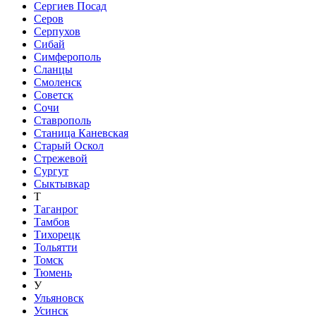
Сергиев Посад
Серов
Серпухов
Сибай
Симферополь
Сланцы
Смоленск
Советск
Сочи
Ставрополь
Станица Каневская
Старый Оскол
Стрежевой
Сургут
Сыктывкар
Т
Таганрог
Тамбов
Тихорецк
Тольятти
Томск
Тюмень
У
Ульяновск
Усинск