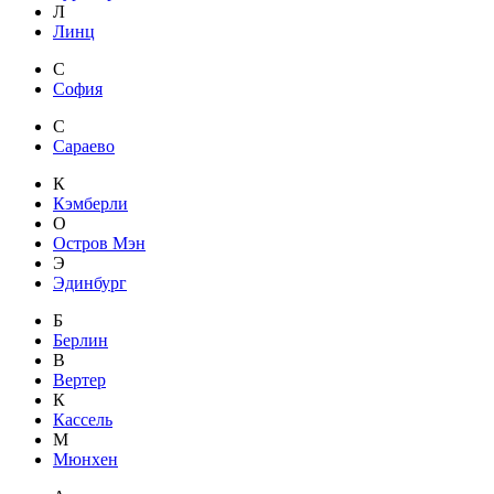
Л
Линц
С
София
С
Сараево
К
Кэмберли
О
Остров Мэн
Э
Эдинбург
Б
Берлин
В
Вертер
К
Кассель
М
Мюнхен