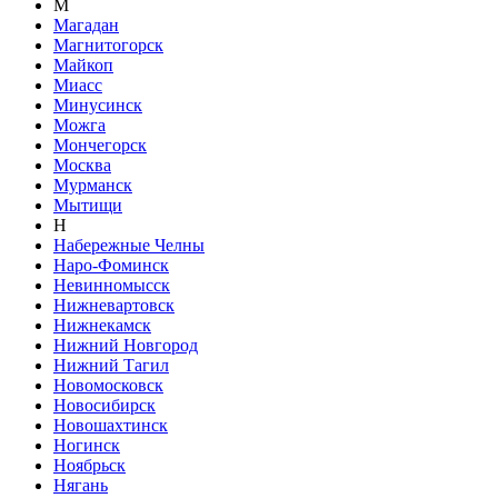
М
Магадан
Магнитогорск
Майкоп
Миасс
Минусинск
Можга
Мончегорск
Москва
Мурманск
Мытищи
Н
Набережные Челны
Наро-Фоминск
Невинномысск
Нижневартовск
Нижнекамск
Нижний Новгород
Нижний Тагил
Новомосковск
Новосибирск
Новошахтинск
Ногинск
Ноябрьск
Нягань