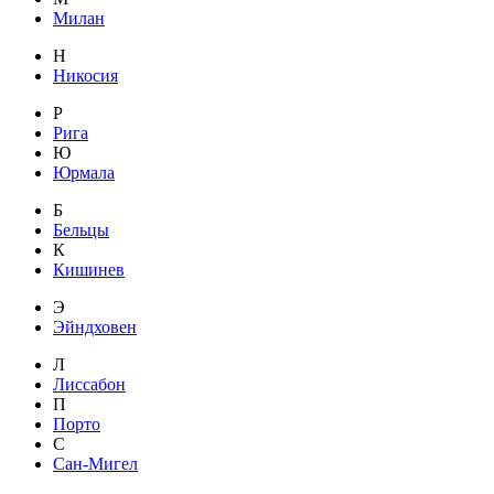
Милан
Н
Никосия
Р
Рига
Ю
Юрмала
Б
Бельцы
К
Кишинев
Э
Эйндховен
Л
Лиссабон
П
Порто
С
Сан-Мигел