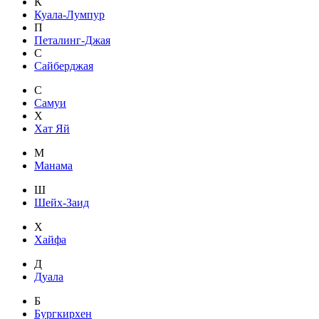
К
Куала-Лумпур
П
Петалинг-Джая
С
Сайберджая
С
Самуи
Х
Хат Яй
М
Манама
Ш
Шейх-Заид
Х
Хайфа
Д
Дуала
Б
Бургкирхен