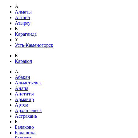
А
Алматы
Астана
Атырау
К
Караганда
У
Усть-Каменогорск
К
Каракол
А
Абакан
Альметьевск
Анапа
Апатиты
Армавир
Артем
Архангельск
Астрахань
Б
Балаково
Балашиха