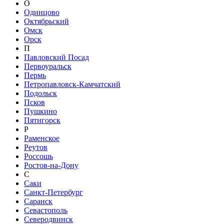
О
Одинцово
Октябрьский
Омск
Орск
П
Павловский Посад
Первоуральск
Пермь
Петропавловск-Камчатский
Подольск
Псков
Пушкино
Пятигорск
Р
Раменское
Реутов
Россошь
Ростов-на-Дону
С
Саки
Санкт-Петербург
Саранск
Севастополь
Северодвинск