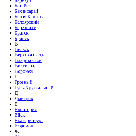
Барнаул
Батайск
Бахчисарай
Белая Калитва
Белоярский
Березники
Братск
Брянск
В
Вельск
Верхняя Салда
Владивосток
Волгоград
Воронеж
Г
Грозный
Гусь-Хрустальный
Д
Дмитров
Е
Евпатория
Ейск
Екатеринбург
Ефремов
Ж