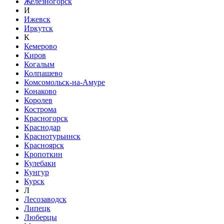
Железногорск
И
Ижевск
Иркутск
К
Кемерово
Киров
Когалым
Колпашево
Комсомольск-на-Амуре
Конаково
Королев
Кострома
Красногорск
Краснодар
Краснотурьинск
Красноярск
Кропоткин
Кулебаки
Кунгур
Курск
Л
Лесозаводск
Липецк
Люберцы