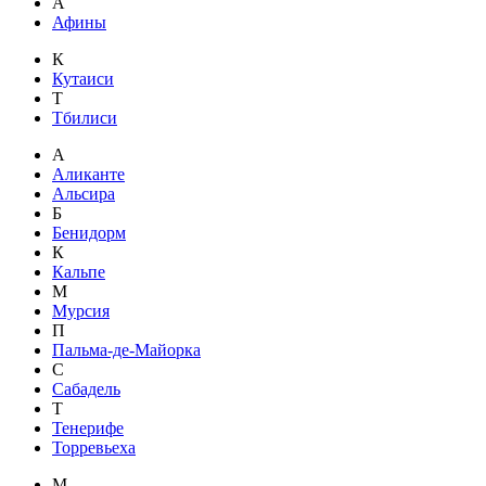
А
Афины
К
Кутаиси
Т
Тбилиси
А
Аликанте
Альсира
Б
Бенидорм
К
Кальпе
М
Мурсия
П
Пальма-де-Майорка
С
Сабадель
Т
Тенерифе
Торревьеха
М